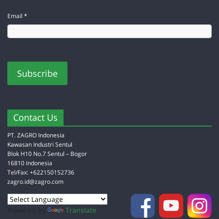
Email *
Contact Us
PT. ZAGRO Indonesia
Kawasan Industri Sentul
Blok H10 No.7 Sentul – Bogor
16810 Indonesia
Tel/Fax: +622150152736
zagro.id@zagro.com
Powered by
Translate