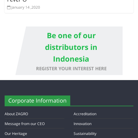
January 14 ,2020
Be one of our
distributors in
Indonesia
REGISTER YOUR INTEREST HERE
Corporate Information
About ZAGRO
Accreditation
Message from our CEO
Innovation
Our Heritage
Sustainability